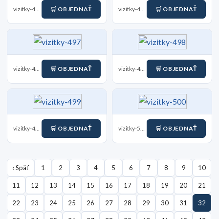
vizitky-495
🛒 OBJEDNAŤ
vizitky-496
🛒 OBJEDNAŤ
vizitky-497
🛒 OBJEDNAŤ
vizitky-498
🛒 OBJEDNAŤ
vizitky-499
🛒 OBJEDNAŤ
vizitky-500
🛒 OBJEDNAŤ
‹ Späť
1
2
3
4
5
6
7
8
9
10
11
12
13
14
15
16
17
18
19
20
21
22
23
24
25
26
27
28
29
30
31
32