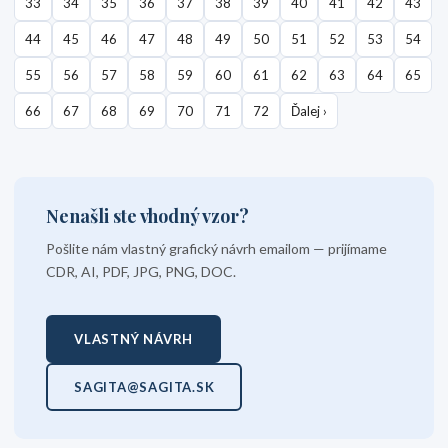
33
34
35
36
37
38
39
40
41
42
43
44
45
46
47
48
49
50
51
52
53
54
55
56
57
58
59
60
61
62
63
64
65
66
67
68
69
70
71
72
Ďalej ›
Nenašli ste vhodný vzor?
Pošlite nám vlastný grafický návrh emailom — prijímame
CDR, AI, PDF, JPG, PNG, DOC.
VLASTNÝ NÁVRH
SAGITA@SAGITA.SK