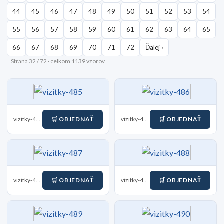
44
45
46
47
48
49
50
51
52
53
54
55
56
57
58
59
60
61
62
63
64
65
66
67
68
69
70
71
72
Ďalej ›
Strana 32 / 72 · celkom 1139 vzorov
vizitky-485
🛒 OBJEDNAŤ
vizitky-486
🛒 OBJEDNAŤ
vizitky-487
🛒 OBJEDNAŤ
vizitky-488
🛒 OBJEDNAŤ