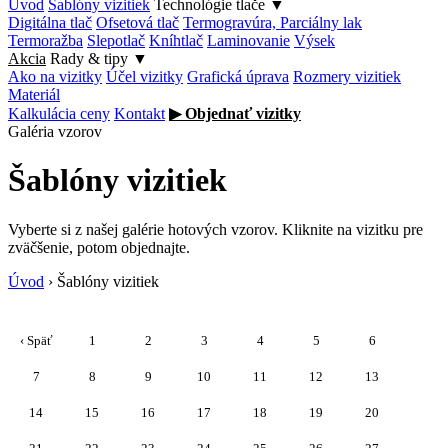
Úvod
Šablóny vizitiek
Technológie tlače
▼
Digitálna tlač
Ofsetová tlač
Termogravúra, Parciálny lak
Termoražba
Slepotlač
Kníhtlač
Laminovanie
Výsek
Akcia
Rady & tipy
▼
Ako na vizitky
Účel vizitky
Grafická úprava
Rozmery vizitiek
Materiál
Kalkulácia ceny
Kontakt
▶ Objednať vizitky
Galéria vzorov
Šablóny vizitiek
Vyberte si z našej galérie hotových vzorov. Kliknite na vizitku pre
zväčšenie, potom objednajte.
Úvod
›
Šablóny vizitiek
‹ Späť
1
2
3
4
5
6
7
8
9
10
11
12
13
14
15
16
17
18
19
20