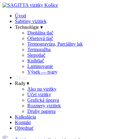
Úvod
Šablóny vizitiek
Technológie ▾
Digitálna tlač
Ofsetová tlač
Termogravúra, Parciálny lak
Termoražba
Slepotlač
Kníhtlač
Laminovanie
Výsek — tvary
Akcia
Rady ▾
Ako na vizitky
Účel vizitky
Grafická úprava
Rozmery vizitiek
Druhy papiera
Kalkulácia
Kontakt
Objednať