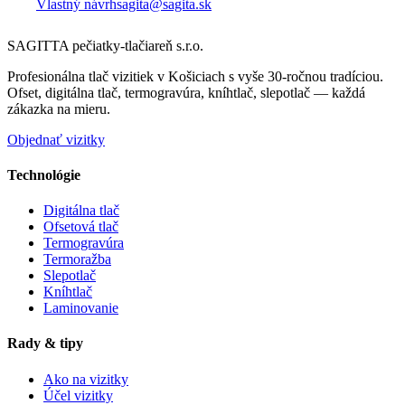
Vlastný návrh
sagita@sagita.sk
SAGITTA pečiatky-tlačiareň s.r.o.
Profesionálna tlač vizitiek v Košiciach s vyše 30-ročnou tradíciou.
Ofset, digitálna tlač, termogravúra, kníhtlač, slepotlač — každá
zákazka na mieru.
Objednať vizitky
Technológie
Digitálna tlač
Ofsetová tlač
Termogravúra
Termoražba
Slepotlač
Kníhtlač
Laminovanie
Rady & tipy
Ako na vizitky
Účel vizitky