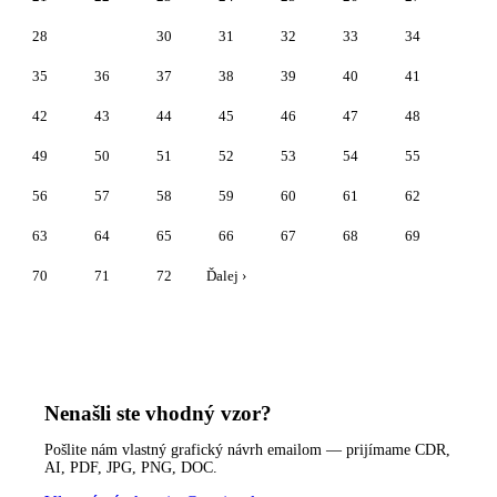
28
29
30
31
32
33
34
35
36
37
38
39
40
41
42
43
44
45
46
47
48
49
50
51
52
53
54
55
56
57
58
59
60
61
62
63
64
65
66
67
68
69
70
71
72
Ďalej ›
Nenašli ste vhodný vzor?
Pošlite nám vlastný grafický návrh emailom — prijímame CDR,
AI, PDF, JPG, PNG, DOC.