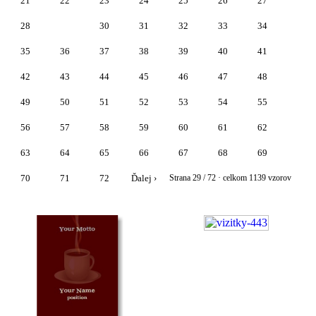
21
22
23
24
25
26
27
28
29
30
31
32
33
34
35
36
37
38
39
40
41
42
43
44
45
46
47
48
49
50
51
52
53
54
55
56
57
58
59
60
61
62
63
64
65
66
67
68
69
70
71
72
Ďalej ›
Strana 29 / 72 · celkom 1139 vzorov