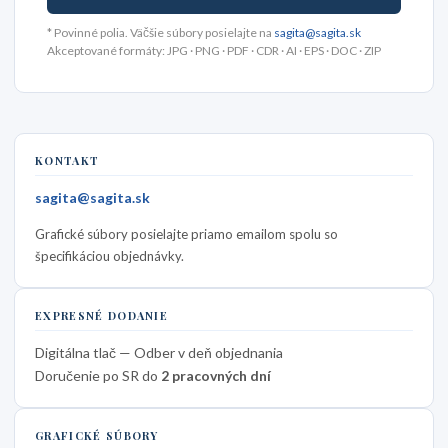
* Povinné polia. Väčšie súbory posielajte na
sagita@sagita.sk
Akceptované formáty: JPG · PNG · PDF · CDR · AI · EPS · DOC · ZIP
KONTAKT
sagita@sagita.sk
Grafické súbory posielajte priamo emailom spolu so
špecifikáciou objednávky.
EXPRESNÉ DODANIE
Digitálna tlač — Odber v deň objednania
Doručenie po SR do
2 pracovných dní
GRAFICKÉ SÚBORY