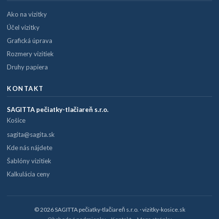
Ako na vizitky
Účel vizitky
Grafická úprava
Rozmery vizitiek
Druhy papiera
KONTAKT
SAGITTA pečiatky-tlačiareň s.r.o.
Košice
sagita@sagita.sk
Kde nás nájdete
Šablóny vizitiek
Kalkulácia ceny
© 2026 SAGITTA pečiatky-tlačiareň s.r.o. · vizitky-kosice.sk