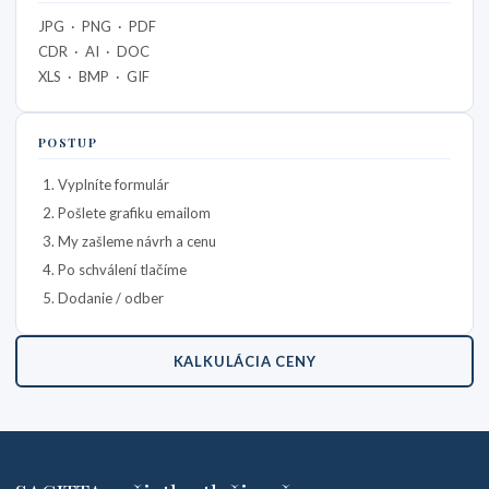
JPG · PNG · PDF
CDR · AI · DOC
XLS · BMP · GIF
POSTUP
Vyplníte formulár
Pošlete grafiku emailom
My zašleme návrh a cenu
Po schválení tlačíme
Dodanie / odber
KALKULÁCIA CENY