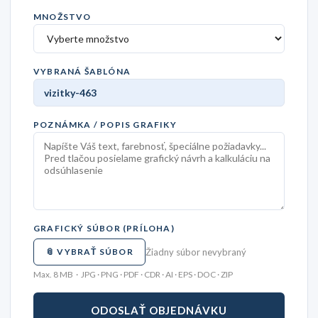
MNOŽSTVO
VYBRANÁ ŠABLÓNA
POZNÁMKA / POPIS GRAFIKY
GRAFICKÝ SÚBOR (PRÍLOHA)
📎 VYBRAŤ SÚBOR
Žiadny súbor nevybraný
Max. 8 MB · JPG · PNG · PDF · CDR · AI · EPS · DOC · ZIP
ODOSLAŤ OBJEDNÁVKU