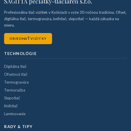
SAGITTA pečiatky-tlačiareň s.r.o.
Profesionálna tlač vizitiek v Košiciach s vyše 30-ročnou tradíciou. Ofset,
digitálna tlač, termogravúra, kníhtlač, slepotlač — každá zákazka na
mieru.
OBJEDNAŤ VIZITKY
TECHNOLÓGIE
Digitálna tlač
Ofsetová tlač
Termogravúra
Termoražba
Slepotlač
Kníhtlač
Laminovanie
RADY & TIPY