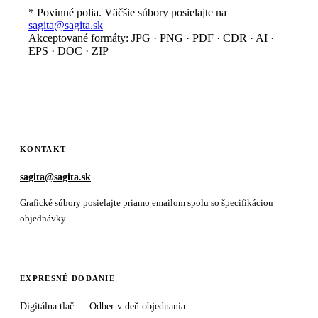
* Povinné polia. Väčšie súbory posielajte na
sagita@sagita.sk
Akceptované formáty: JPG · PNG · PDF · CDR · AI ·
EPS · DOC · ZIP
KONTAKT
sagita@sagita.sk
Grafické súbory posielajte priamo emailom spolu so špecifikáciou
objednávky.
EXPRESNÉ DODANIE
Digitálna tlač — Odber v deň objednania