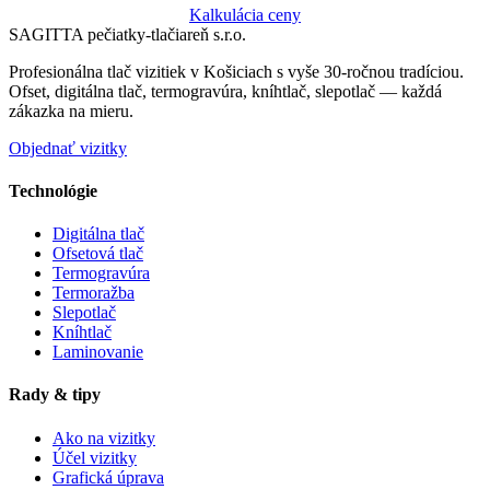
Kalkulácia ceny
SAGITTA pečiatky-tlačiareň s.r.o.
Profesionálna tlač vizitiek v Košiciach s vyše 30-ročnou tradíciou.
Ofset, digitálna tlač, termogravúra, kníhtlač, slepotlač — každá
zákazka na mieru.
Objednať vizitky
Technológie
Digitálna tlač
Ofsetová tlač
Termogravúra
Termoražba
Slepotlač
Kníhtlač
Laminovanie
Rady & tipy
Ako na vizitky
Účel vizitky
Grafická úprava