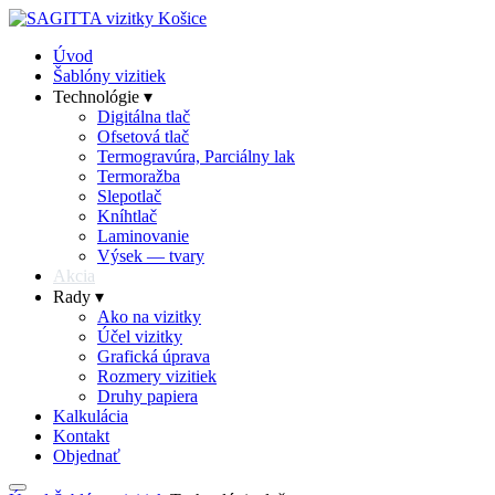
Úvod
Šablóny vizitiek
Technológie ▾
Digitálna tlač
Ofsetová tlač
Termogravúra, Parciálny lak
Termoražba
Slepotlač
Kníhtlač
Laminovanie
Výsek — tvary
Akcia
Rady ▾
Ako na vizitky
Účel vizitky
Grafická úprava
Rozmery vizitiek
Druhy papiera
Kalkulácia
Kontakt
Objednať