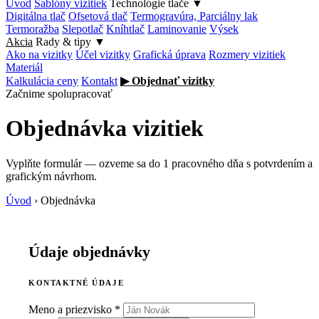
Úvod
Šablóny vizitiek
Technológie tlače
▼
Digitálna tlač
Ofsetová tlač
Termogravúra, Parciálny lak
Termoražba
Slepotlač
Kníhtlač
Laminovanie
Výsek
Akcia
Rady & tipy
▼
Ako na vizitky
Účel vizitky
Grafická úprava
Rozmery vizitiek
Materiál
Kalkulácia ceny
Kontakt
▶ Objednať vizitky
Začnime spolupracovať
Objednávka vizitiek
Vyplňte formulár — ozveme sa do 1 pracovného dňa s potvrdením a
grafickým návrhom.
Úvod
›
Objednávka
Údaje objednávky
KONTAKTNÉ ÚDAJE
Meno a priezvisko *